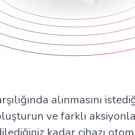
Büyük İşletmeler
arşılığında alınmasını istedi
luşturun ve farklı aksiyonla
dilediğiniz kadar cihazı otoma