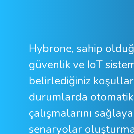
Hybrone, sahip oldu
güvenlik ve IoT sisteml
belirlediğiniz koşulla
durumlarda otomatik
çalışmalarını sağlay
senaryolar oluşturm