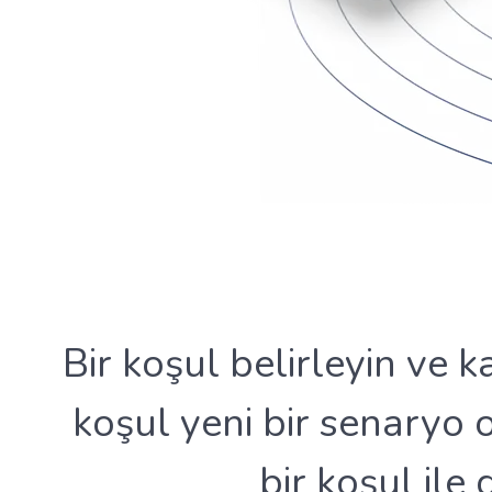
Bir koşul belirleyin ve k
koşul yeni bir senaryo o
bir koşul ile 