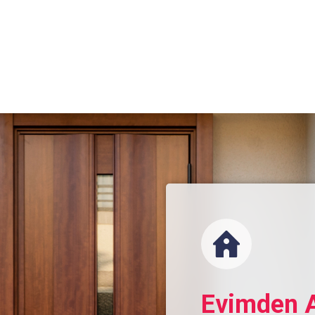
Oturum Aç
Evimden A