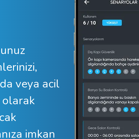
Home Page
ğunuz
erinizi,
rda veya acil
 olarak
acak
anıza imkan