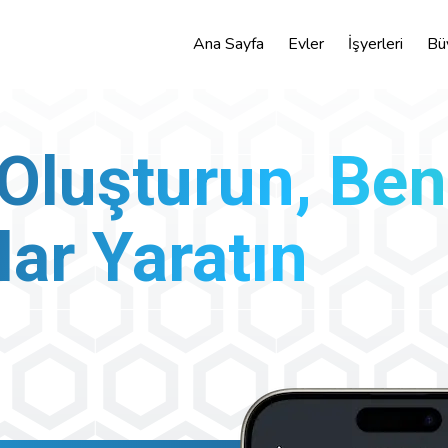
Ana Sayfa
Evler
İşyerleri
Bü
Oluşturun, Ben
ar Yaratın